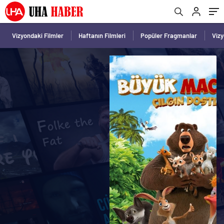
Vizyondaki Filmler
Haftanın Filmleri
Popüler Fragmanlar
Viz