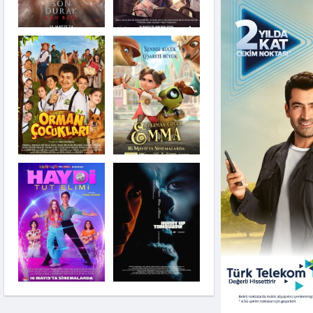
Haydi Tut Elimi
Örümcek-Adam
Hurry Up Tomorrow
Until Dawn: Şafağa
Kadar