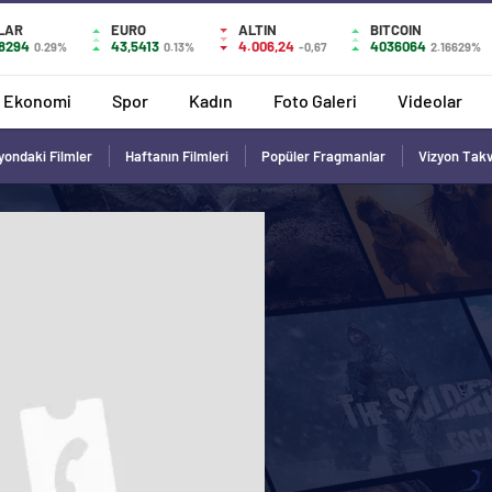
LAR
EURO
ALTIN
BITCOIN
,8294
43,5413
4.006,24
4036064
0.29%
0.13%
-0,67
2.16629%
Ekonomi
Spor
Kadın
Foto Galeri
Videolar
yondaki Filmler
Haftanın Filmleri
Popüler Fragmanlar
Vizyon Tak