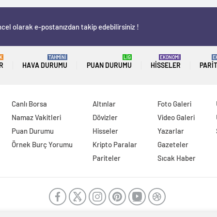
cel olarak e-postanızdan takip edebilirsiniz !
K
TAHMİNİ
LİG
EKONOMİ
E
R
HAVA DURUMU
PUAN DURUMU
HISSELER
PARI
Canlı Borsa
Altınlar
Foto Galeri
Namaz Vakitleri
Dövizler
Video Galeri
Puan Durumu
Hisseler
Yazarlar
Örnek Burç Yorumu
Kripto Paralar
Gazeteler
Pariteler
Sıcak Haber