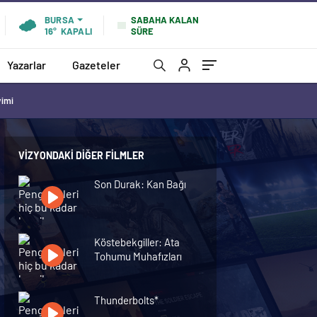
SABAHA KALAN
BURSA
SÜRE
16°
KAPALI
Yazarlar
Gazeteler
vimi
VIZYONDAKI DIĞER FILMLER
Son Durak: Kan Bağı
Köstebekgiller: Ata
Tohumu Muhafızları
Thunderbolts*