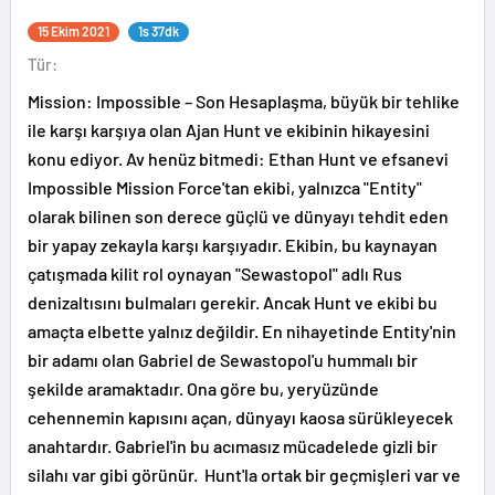
15 Ekim 2021
1s 37dk
Tür:
Mission: Impossible – Son Hesaplaşma, büyük bir tehlike
ile karşı karşıya olan Ajan Hunt ve ekibinin hikayesini
konu ediyor. Av henüz bitmedi: Ethan Hunt ve efsanevi
Impossible Mission Force'tan ekibi, yalnızca "Entity"
olarak bilinen son derece güçlü ve dünyayı tehdit eden
bir yapay zekayla karşı karşıyadır. Ekibin, bu kaynayan
çatışmada kilit rol oynayan "Sewastopol" adlı Rus
denizaltısını bulmaları gerekir. Ancak Hunt ve ekibi bu
amaçta elbette yalnız değildir. En nihayetinde Entity'nin
bir adamı olan Gabriel de Sewastopol'u hummalı bir
şekilde aramaktadır. Ona göre bu, yeryüzünde
cehennemin kapısını açan, dünyayı kaosa sürükleyecek
anahtardır. Gabriel'in bu acımasız mücadelede gizli bir
silahı var gibi görünür. Hunt'la ortak bir geçmişleri var ve